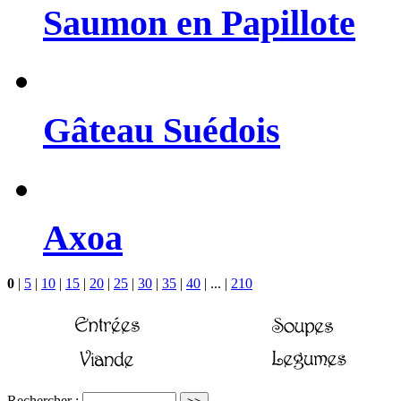
Saumon en Papillote
Gâteau Suédois
Axoa
0
|
5
|
10
|
15
|
20
|
25
|
30
|
35
|
40
|
...
|
210
Rechercher :